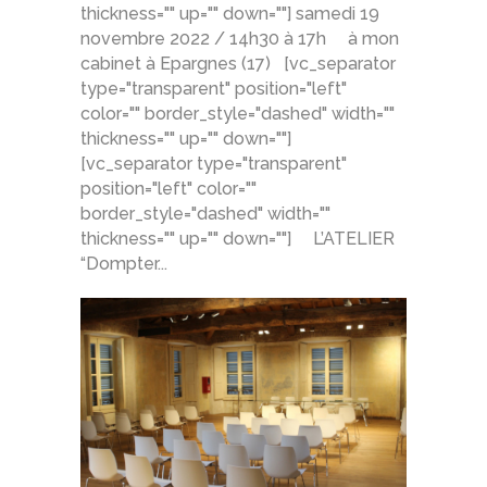
thickness="" up="" down=""] samedi 19
novembre 2022 / 14h30 à 17h à mon
cabinet à Epargnes (17) [vc_separator
type="transparent" position="left"
color="" border_style="dashed" width=""
thickness="" up="" down=""]
[vc_separator type="transparent"
position="left" color=""
border_style="dashed" width=""
thickness="" up="" down=""] L’ATELIER
“Dompter...