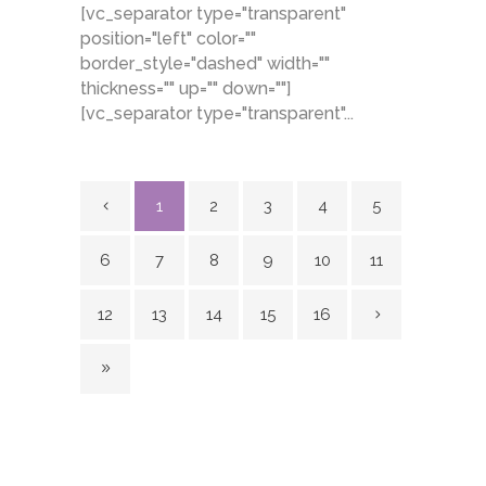
[vc_separator type="transparent"
position="left" color=""
border_style="dashed" width=""
thickness="" up="" down=""]
[vc_separator type="transparent"...
1
2
3
4
5
6
7
8
9
10
11
12
13
14
15
16