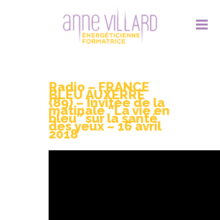
Radio – FRANCE
BLEU AUXERRE
(89) – Invitée de la
matinale “La vie en
bleu” sur la santé
des yeux – 16 avril
2018