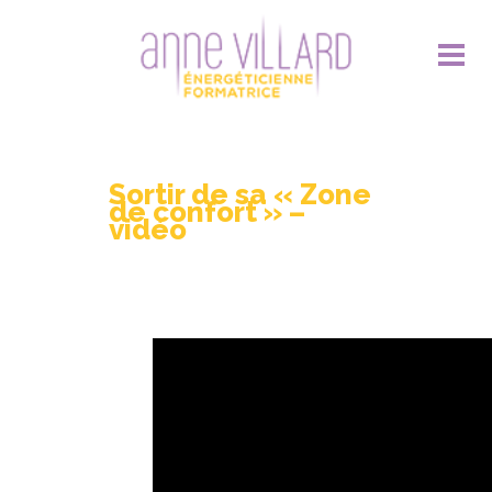
Sortir de sa « Zone
de confort » –
vidéo