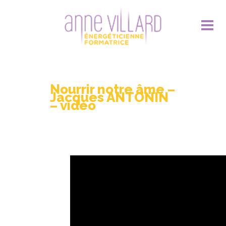
Nourrir notre âme –
Jacques ANTONIN
– vidéo