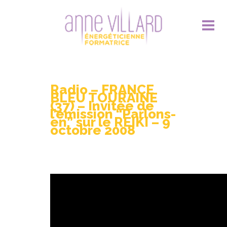
Radio – FRANCE
BLEU TOURAINE
(37) – Invitée de
l’émission “Parlons-
en” sur le REIKI – 9
octobre 2008