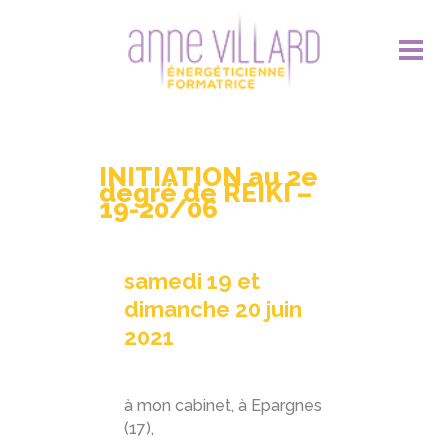
INITIATION au 2e
degré de REIKI –
19-20/06
samedi 19 et
dimanche 20 juin
2021
à mon cabinet, à Epargnes
(17),