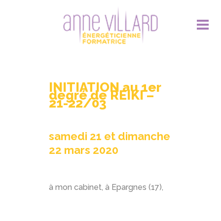
INITIATION au 1er
degré de REIKI –
21-22/03
samedi 21 et dimanche
22 mars 2020
à mon cabinet, à Epargnes (17),