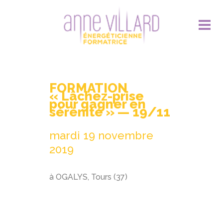
FORMATION
« Lâchez-prise
pour gagner en
sérénité » — 19/11
mardi 19 novembre
2019
à OGALYS, Tours (37)